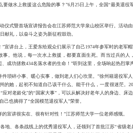
么要做水上救援这么危险的事？”6月25日上午，全国“最美退役
宣讲启动仪式暨首场宣讲报告会在江苏师范大学泉山校区举行。活动
日献礼，以奋斗之姿为新征程鼓劲。
！”宣讲台上，王爱东给观众们展示了自己1974年参军时的老军
的故事。他说，每一次水上救援，都要直面生死。而当过兵的人
0余起、成功拯救434名落水者的生命！”听到这里，全场响起热烈
件件琐碎小事、暖心实事，做到老人们心坎里。”徐州籍退役军
到徐州的她，起初不知道自己该干什么、能干什么，一度很迷茫。20
应对老龄化”的“国家大事”，可以从解决好老年人的身边、床边
自己也摘得了“全国模范退役军人”荣誉。
样的宣讲很实在、很有针对性！”江苏师范大学一位老师感慨。
省各地、各条战线上的优秀退役军人，还领到了首批江苏“省级老兵