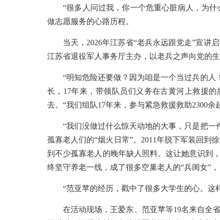
“很多人问过我，你一个危重心脏病人，为什
做志愿服务的心路历程。
当天，2026年江苏省“老兵永远跟党走”
江苏省退役军人事务厅主办，以老兵之声向党的生
“明知危险还要做？因为咱是一个当过兵的人
长，17年来，带领队员们义务在古黄河上救援
去。“我们组队17年来，参与紧急救援救助230
“我们没做过什么惊天动地的大事，只是把一
孤寡老人们的“烟火日常”。2011年脱下军装回
到不少孤寡老人的晚年缺人照料。这让她意识到，“
终坚守养老一线，成了很多空巢老人的“兵闺女”，
“范亚苹的经历，戳中了很多大学生的心。这
在活动现场，王爱东、范亚苹等19名来自全