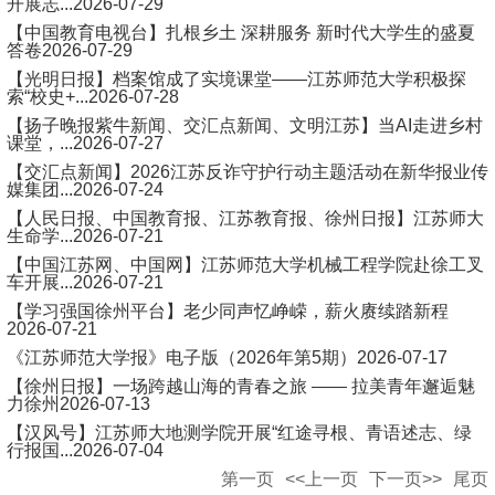
开展志...
2026-07-29
【中国教育电视台】扎根乡土 深耕服务 新时代大学生的盛夏
答卷
2026-07-29
【光明日报】档案馆成了实境课堂——江苏师范大学积极探
索“校史+...
2026-07-28
【扬子晚报紫牛新闻、交汇点新闻、文明江苏】当AI走进乡村
课堂，...
2026-07-27
【交汇点新闻】2026江苏反诈守护行动主题活动在新华报业传
媒集团...
2026-07-24
【人民日报、中国教育报、江苏教育报、徐州日报】江苏师大
生命学...
2026-07-21
【中国江苏网、中国网】江苏师范大学机械工程学院赴徐工叉
车开展...
2026-07-21
【学习强国徐州平台】老少同声忆峥嵘，薪火赓续踏新程
2026-07-21
《江苏师范大学报》电子版（2026年第5期）
2026-07-17
【徐州日报】一场跨越山海的青春之旅 —— 拉美青年邂逅魅
力徐州
2026-07-13
【汉风号】江苏师大地测学院开展“红途寻根、青语述志、绿
行报国...
2026-07-04
第一页
<<上一页
下一页>>
尾页