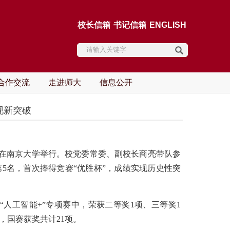
校长信箱
书记信箱
ENGLISH
合作交流
走进师大
信息公开
现新突破
活动在南京大学举行。校党委常委、副校长商亮带队参
5名，首次捧得竞赛“优胜杯”，成绩实现历史性突
“人工智能+”专项赛中，荣获二等奖1项、三等奖1
，国赛获奖共计21项。