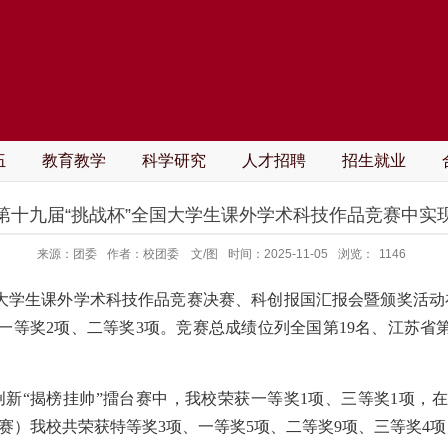
伍
教育教学
科学研究
人才招聘
招生就业
第十九届“挑战杯”全国大学生课外学术科技作品竞赛中实
来源：团委
作者：校团委 文/图
时间：2025-11-05
浏览：
1146
”全国大学生课外学术科技作品竞赛决赛、科创报国汇报会暨颁奖
一等奖2项、二等奖3项。竞赛总成绩位列全国第19名、江苏省第
技创新“揭榜挂帅”擂台赛中，我校荣获一等奖1项、三等奖1项，在
项赛）我校共荣获特等奖3项、一等奖5项、二等奖9项、三等奖4项