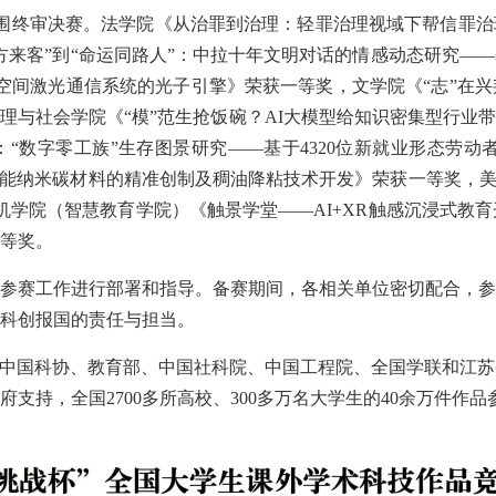
终审决赛。法学院《从治罪到治理：轻罪治理视域下帮信罪治理体
来客”到“命运同路人”：中拉十年文明对话的情感动态研究——基
空间激光通信系统的光子引擎》荣获一等奖，文学院《“志”在
管理与社会学院《“模”范生抢饭碗？AI大模型给知识密集型行业带
数字零工族”生存图景研究——基于4320位新就业形态劳动者
功能纳米碳材料的精准创制及稠油降粘技术开发》荣获一等奖，美
算机学院（智慧教育学院）《触景学堂——AI+XR触感沉浸式教
等奖。
参赛工作进行部署和指导。备赛期间，各相关单位密切配合，参
科创报国的责任与担当。
、中国科协、教育部、中国社科院、中国工程院、全国学联和江
支持，全国2700多所高校、300多万名大学生的40余万件作品