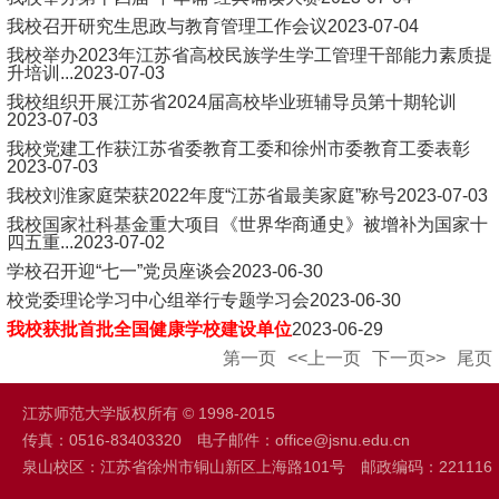
我校召开研究生思政与教育管理工作会议
2023-07-04
我校举办2023年江苏省高校民族学生学工管理干部能力素质提
升培训...
2023-07-03
我校组织开展江苏省2024届高校毕业班辅导员第十期轮训
2023-07-03
我校党建工作获江苏省委教育工委和徐州市委教育工委表彰
2023-07-03
我校刘淮家庭荣获2022年度“江苏省最美家庭”称号
2023-07-03
我校国家社科基金重大项目《世界华商通史》被增补为国家十
四五重...
2023-07-02
学校召开迎“七一”党员座谈会
2023-06-30
校党委理论学习中心组举行专题学习会
2023-06-30
我校获批首批全国健康学校建设单位
2023-06-29
第一页
<<上一页
下一页>>
尾页
江苏师范大学版权所有 © 1998-2015
传真：0516-83403320 电子邮件：office@jsnu.edu.cn
泉山校区：江苏省徐州市铜山新区上海路101号 邮政编码：221116